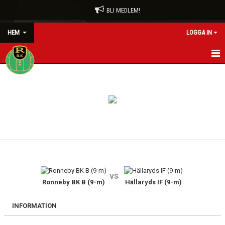
BLI MEDLEM!
HEM
LOGGA IN
HEM
BLI MEDLEM
FÖRENINGEN
RÖDA TRÅDEN
KONTAKT
vs
Ronneby BK B (9-m)
Hällaryds IF (9-m)
VÅRA LAG/TRÄNARE
NYHETER
INFORMATION