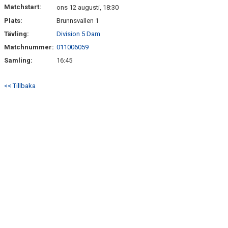
KALENDER
Matchstart:
ons 12 augusti, 18:30
Plats:
Brunnsvallen 1
MATCHER
Tävling:
Division 5 Dam
DOKUMENT
Matchnummer:
011006059
Samling:
16:45
MAXI CUP 2025
<< Tillbaka