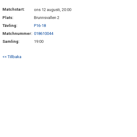
KALENDER
Matchstart:
ons 12 augusti, 20:00
MATCHER
Plats:
Brunnsvallen 2
Tävling:
P16-18
DOKUMENT
Matchnummer:
018610044
MAXI CUP 2025
Samling:
19:00
<< Tillbaka