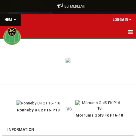
BLI MEDLEM!
HEM
LOGGA IN
HEM
BLI MEDLEM
FÖRENINGEN
RÖDA TRÅDEN
KONTAKT
vs
Ronneby BK 2 P16-P18
VÅRA LAG/TRÄNARE
Mörrums GoIS FK P16-18
NYHETER
INFORMATION