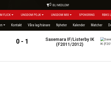
BLI MEDLEM!
M FLICK
UNGDOM POJK
UNGDOM MIX
SPONSRING
RBKS 
en
Kontakt
Våra lag/tränare
Nyheter
Kalender
Matcher
D
Saxemara IF/Listerby IK
0 - 1
(F2011/2012)