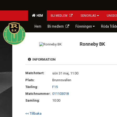
HEM
BLI MEDLEM
SENIORLAG
UNGDO
Hem
Bli medlem
Föreningen
Röda Tråd
Ronneby BK
INFORMATION
Matchstart:
sön 31 maj, 11:00
Plats:
Brunnsvallen
Tävling:
F15
Matchnummer:
011103018
Samling:
10:00
<< Tillbaka