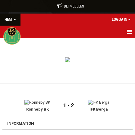
BLI MEDLEM!
HEM
LOGGA IN
HEM
BLI MEDLEM
FÖRENINGEN
RÖDA TRÅDEN
KONTAKT
1 - 2
Ronneby BK
IFK Berga
VÅRA LAG/TRÄNARE
NYHETER
INFORMATION