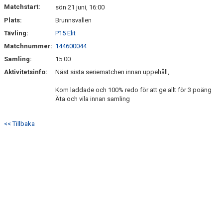
KALENDER
Matchstart:
sön 21 juni, 16:00
Plats:
Brunnsvallen
MATCHER
Tävling:
P15 Elit
DOKUMENT
Matchnummer:
144600044
Samling:
15:00
MAXI CUP 2025
Aktivitetsinfo:
Näst sista seriematchen innan uppehåll,
Kom laddade och 100% redo för att ge allt för 3 poäng
Äta och vila innan samling
<< Tillbaka