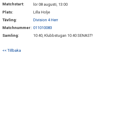
KALENDER
Matchstart:
lör 08 augusti, 13:00
Plats:
Lilla Holje
MATCHER
Tävling:
Division 4 Herr
DOKUMENT
Matchnummer:
011010083
Samling:
10:40, Klubbstugan 10.40 SENAST!
MAXI CUP 2025
<< Tillbaka