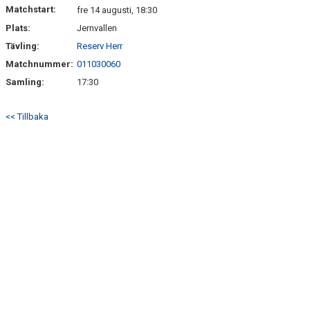
KALENDER
Matchstart:
fre 14 augusti, 18:30
Plats:
Jernvallen
MATCHER
Tävling:
Reserv Herr
DOKUMENT
Matchnummer:
011030060
Samling:
17:30
MAXI CUP 2025
<< Tillbaka