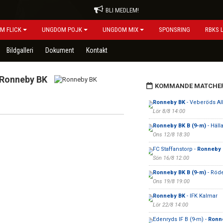
BLI MEDLEM!
M FLICK
UNGDOM POJK
UNGDOM MIX
SPONSRING
RBKS 
Bildgalleri
Dokument
Kontakt
Ronneby BK
KOMMANDE MATCHE
Ronneby BK
- Veberöds AI
Lör 8/8 14:00
Ronneby BK B (9-m)
- Häll
Ons 12/8 18:30
FC Staffanstorp -
Ronneby 
Sön 16/8 12:00
Ronneby BK B (9-m)
- Röde
Ons 19/8 19:00
Ronneby BK
- IFK Kalmar
Lör 22/8 14:00
Edenryds IF B (9-m) -
Ronne