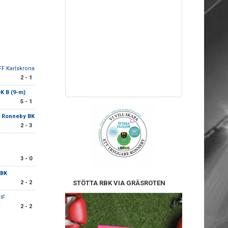
FF Karlskrona
2 - 1
K B (9-m)
5 - 1
-
Ronneby BK
2 - 3
3 - 0
 BK
2 - 2
STÖTTA RBK VIA GRÄSROTEN
 IF
2 - 2