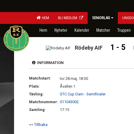
HEM
BLI MEDLEM
SENIORLAG
UNGDO
Hem
Nyheter
Kalender
Matcher
Truppen
1 - 5
Rödeby AIF
INFORMATION
Matchstart:
tor 28 maj, 18:30
Plats:
Åvallen 1
Tävling:
STC Cup Dam - Semifinaler
Matchnummer:
011043002
Samling:
17:15
<< Tillbaka