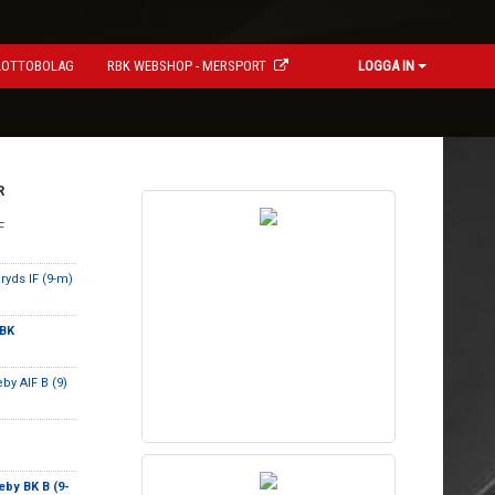
LOTTOBOLAG
RBK WEBSHOP - MERSPORT
LOGGA IN
R
F
aryds IF (9-m)
BK
by AIF B (9)
by BK B (9-