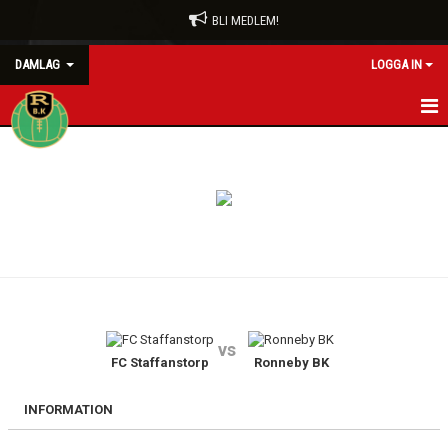
BLI MEDLEM!
DAMLAG
LOGGA IN
HEM
NYHETER
KALENDER
MATCHER
TRUPPEN
vs
BILDGALLERI
FC Staffanstorp
Ronneby BK
DOKUMENT
INFORMATION
KONTAKT