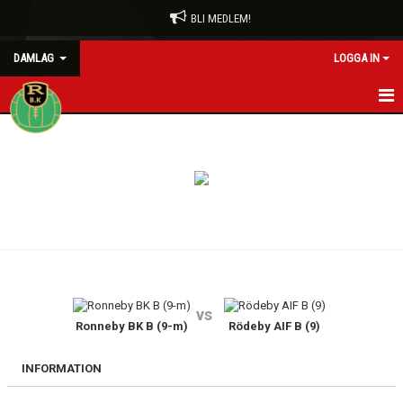
BLI MEDLEM!
DAMLAG
LOGGA IN
HEM
NYHETER
KALENDER
MATCHER
TRUPPEN
vs
BILDGALLERI
Ronneby BK B (9-m)
Rödeby AIF B (9)
DOKUMENT
INFORMATION
KONTAKT