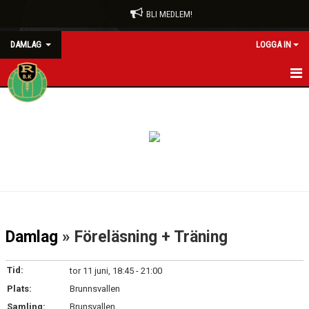
BLI MEDLEM!
DAMLAG
LOGGA IN
HEM
NYHETER
KALENDER
MATCHER
TRUPPEN
Damlag
» Föreläsning + Träning
BILDGALLERI
Tid:
tor 11 juni, 18:45 - 21:00
DOKUMENT
Plats:
Brunnsvallen
Samling:
Brunsvallen
KONTAKT