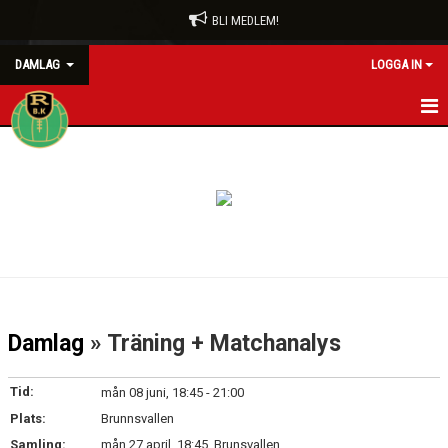
BLI MEDLEM!
DAMLAG
LOGGA IN
HEM
NYHETER
KALENDER
MATCHER
TRUPPEN
Damlag
» Träning + Matchanalys
BILDGALLERI
Tid:
mån 08 juni, 18:45 - 21:00
DOKUMENT
Plats:
Brunnsvallen
Samling:
mån 27 april, 18:45, Brunsvallen
KONTAKT