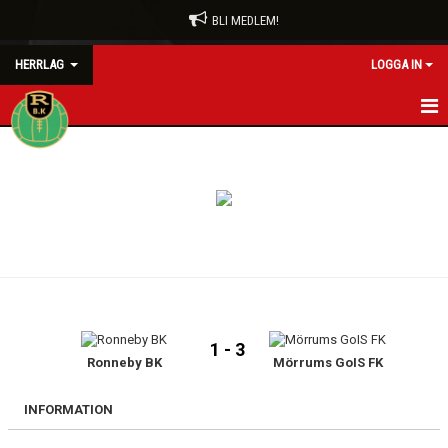
BLI MEDLEM!
HERRLAG
LOGGA IN
HEM
NYHETER
KALENDER
MATCHER
TRUPPEN
1 - 3
BILDGALLERI
Ronneby BK
Mörrums GoIS FK
DOKUMENT
INFORMATION
KONTAKT