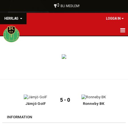
BLI MEDLEM!
HERRLAG
LOGGA IN
HEM
NYHETER
KALENDER
MATCHER
TRUPPEN
5 - 0
BILDGALLERI
Jämjö GoIF
Ronneby BK
DOKUMENT
INFORMATION
KONTAKT