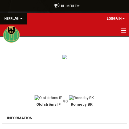
BLI MEDLEM!
HERRLAG
LOGGA IN
HEM
NYHETER
KALENDER
MATCHER
TRUPPEN
vs
BILDGALLERI
Olofströms IF
Ronneby BK
DOKUMENT
INFORMATION
KONTAKT