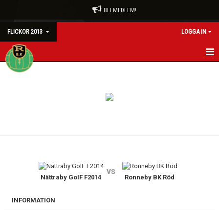
BLI MEDLEM!
FLICKOR 2013
LOGGA IN
HEM
NYHETER
KALENDER
MATCHER
TRUPPEN
vs
BILDGALLERI
Nättraby GoIF F2014
Ronneby BK Röd
DOKUMENT
INFORMATION
KONTAKT