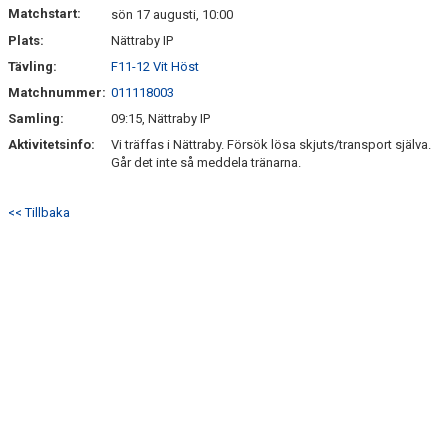
Matchstart:
sön 17 augusti, 10:00
Plats:
Nättraby IP
Tävling:
F11-12 Vit Höst
Matchnummer:
011118003
Samling:
09:15, Nättraby IP
Aktivitetsinfo:
Vi träffas i Nättraby. Försök lösa skjuts/transport själva.
Går det inte så meddela tränarna.
<< Tillbaka