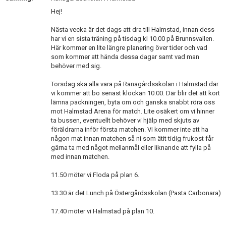
Hej!
Nästa vecka är det dags att dra till Halmstad, innan dess
har vi en sista träning på tisdag kl 10.00 på Brunnsvallen.
Här kommer en lite längre planering över tider och vad
som kommer att hända dessa dagar samt vad man
behöver med sig.
Torsdag ska alla vara på Ranagårdsskolan i Halmstad där
vi kommer att bo senast klockan 10.00. Där blir det att kort
lämna packningen, byta om och ganska snabbt röra oss
mot Halmstad Arena för match. Lite osäkert om vi hinner
ta bussen, eventuellt behöver vi hjälp med skjuts av
föräldrarna inför första matchen. Vi kommer inte att ha
någon mat innan matchen så ni som ätit tidig frukost får
gärna ta med något mellanmål eller liknande att fylla på
med innan matchen.
11.50 möter vi Floda på plan 6.
13.30 är det Lunch på Östergårdsskolan (Pasta Carbonara)
17.40 möter vi Halmstad på plan 10.