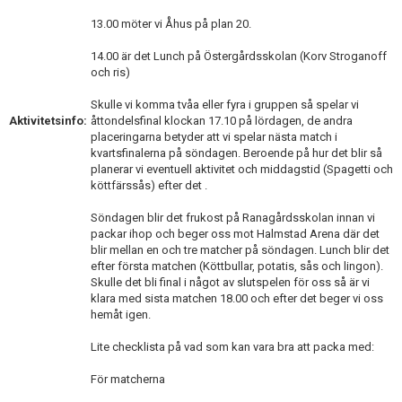
13.00 möter vi Åhus på plan 20.
14.00 är det Lunch på Östergårdsskolan (Korv Stroganoff
och ris)
Skulle vi komma tvåa eller fyra i gruppen så spelar vi
Aktivitetsinfo:
åttondelsfinal klockan 17.10 på lördagen, de andra
placeringarna betyder att vi spelar nästa match i
kvartsfinalerna på söndagen. Beroende på hur det blir så
planerar vi eventuell aktivitet och middagstid (Spagetti och
köttfärssås) efter det .
Söndagen blir det frukost på Ranagårdsskolan innan vi
packar ihop och beger oss mot Halmstad Arena där det
blir mellan en och tre matcher på söndagen. Lunch blir det
efter första matchen (Köttbullar, potatis, sås och lingon).
Skulle det bli final i något av slutspelen för oss så är vi
klara med sista matchen 18.00 och efter det beger vi oss
hemåt igen.
Lite checklista på vad som kan vara bra att packa med:
För matcherna