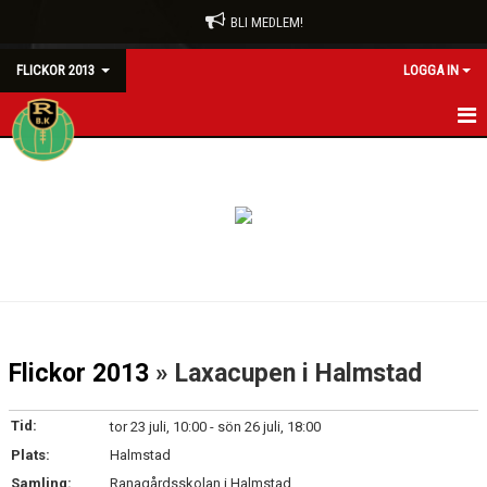
BLI MEDLEM!
FLICKOR 2013
LOGGA IN
HEM
NYHETER
KALENDER
MATCHER
TRUPPEN
Flickor 2013
» Laxacupen i Halmstad
BILDGALLERI
Tid:
tor 23 juli, 10:00 - sön 26 juli, 18:00
DOKUMENT
Plats:
Halmstad
Samling:
Ranagårdsskolan i Halmstad
KONTAKT