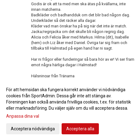
Godis är ok att ta med men ska ätas på kvällarna, inte
innan matcherna.
Badkläder och badhandduk om det blir bad någon dag.
Underkläder så det räcker alla dagar.
Kläder vad man önskar ha på sig när det inte är match.
Jacka/regnjacka om det skulle bli någon regnig dag.
Alicia och Felicia åker med Markus. Hilma (dit), Isabelle
(hem) och Liz åker med Daniel. Övriga tar sig fram och
tillbaka till Halmstad på egen hand har ni sagt.
Har ni frågor eller funderingar så bara hör av er! Vi ser fram
emot några härliga dagar i Halmstad!
Hälsningar från Tränarna
<< Tillbaka
För att hemsidan ska fungera korrekt använder vi nödvändiga
cookies från SportAdmin. Dessa går inte att stänga av.
Föreningen kan också använda frivilliga cookies, t.ex. för statistik
eller marknadsföring. Du väljer själv om du vill acceptera dessa.
Anpassa dina val
Cookie-inställningar
Gå till Webbversion
Acceptera nödvändiga
Acceptera alla