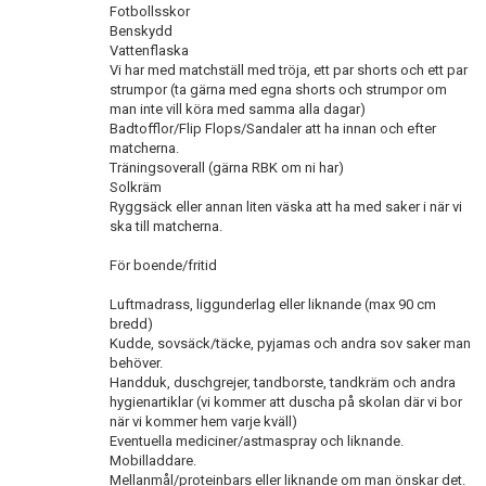
Fotbollsskor
Benskydd
Vattenflaska
Vi har med matchställ med tröja, ett par shorts och ett par
strumpor (ta gärna med egna shorts och strumpor om
man inte vill köra med samma alla dagar)
Badtofflor/Flip Flops/Sandaler att ha innan och efter
matcherna.
Träningsoverall (gärna RBK om ni har)
Solkräm
Ryggsäck eller annan liten väska att ha med saker i när vi
ska till matcherna.
För boende/fritid
Luftmadrass, liggunderlag eller liknande (max 90 cm
bredd)
Kudde, sovsäck/täcke, pyjamas och andra sov saker man
behöver.
Handduk, duschgrejer, tandborste, tandkräm och andra
hygienartiklar (vi kommer att duscha på skolan där vi bor
när vi kommer hem varje kväll)
Eventuella mediciner/astmaspray och liknande.
Mobilladdare.
Mellanmål/proteinbars eller liknande om man önskar det.