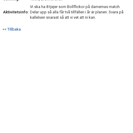
Vi ska ha 8 tjejer som Bollflickor på damernas match.
Aktivitetsinfo:
Delar upp så alla får två tillfällen i år är planen. Svara på
kallelsen snarast så att vi vet att ni kan.
<< Tillbaka