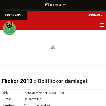
BLI MEDLEM!
FLICKOR 2013
LOGGA IN
HEM
NYHETER
KALENDER
MATCHER
TRUPPEN
Flickor 2013
» Bollflickor damlaget
BILDGALLERI
Tid:
lör 05 september, 14:00 - 16:00
DOKUMENT
Plats:
Brunnsvallen
Samling:
13:30, Brunnsvallen
KONTAKT