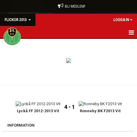
BLI MEDLEM!
FLICKOR 2013
LOGGA IN
HEM
NYHETER
KALENDER
MATCHER
TRUPPEN
4 - 1
BILDGALLERI
Lyckå FF 2012-2013 Vit
Ronneby BK F2013 Vit
DOKUMENT
INFORMATION
KONTAKT