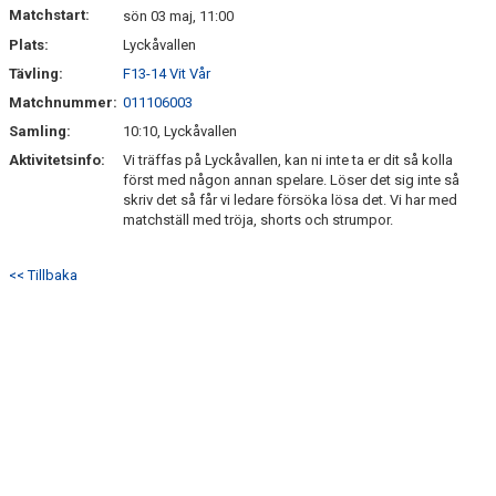
Matchstart:
sön 03 maj, 11:00
Plats:
Lyckåvallen
Tävling:
F13-14 Vit Vår
Matchnummer:
011106003
Samling:
10:10, Lyckåvallen
Aktivitetsinfo:
Vi träffas på Lyckåvallen, kan ni inte ta er dit så kolla
först med någon annan spelare. Löser det sig inte så
skriv det så får vi ledare försöka lösa det. Vi har med
matchställ med tröja, shorts och strumpor.
<< Tillbaka