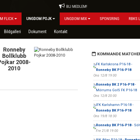
BLI MEDLEM!
M FLICK
UNGDOM POJK
UNGDOM MIX
SPONSRING
RBKS 
Bildgalleri
Dokument
Kontakt
Ronneby
KOMMANDE MATCHE
Bollklubb
Pojkar 2008-
FK Karlskrona P16-18 -
2010
Ronneby BK P16-P18
Ons 12/8 19:00
Ronneby BK 2 P16-P18
-
Mörrums GoIS FK P16-18
Ons 12/8 20:00
IFK Karlshamn P16-18 -
Ronneby BK P16-P18
Ons 19/8 18:30
Ronneby BK P16-P18
- Söl
Fre 21/8 19:00
AIK Atlas P16-18 -
Ronneby 