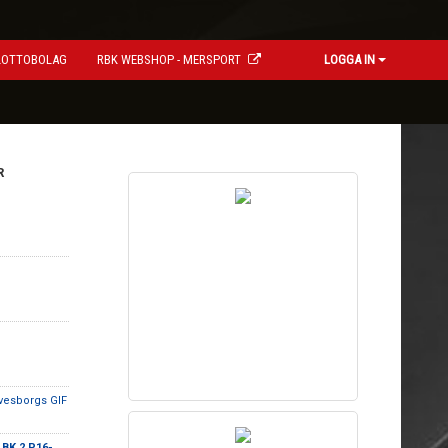
LOTTOBOLAG
RBK WEBSHOP - MERSPORT
LOGGA IN
R
vesborgs GIF
BK 2 P16-