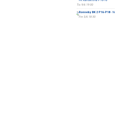
FK Karlskrona P16-18
Tis 9/6 19:00
Ronneby BK 2 P16-P18
- N
Fre 5/6 18:30