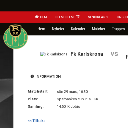
HEM
BLI MEDLEM
SENIORLAG
UNGDO
Hem
Nyheter
Kalender
Matcher
Truppen
vs
Fk Karlskrona
INFORMATION
Matchstart:
sön 29 mars, 16:30
Plats:
Sparbanken cup P16 FKK
Samling:
14:50, Klubbis
<< Tillbaka