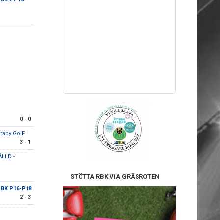
0 - 0
traby GoIF
3 - 1
ÄLLD -
STÖTTA RBK VIA GRÄSROTEN
 BK P16-P18
2 - 3