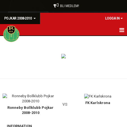
BLI MEDLEM!
POJKAR 2008-2010
LOGGA IN
HEM
NYHETER
KALENDER
MATCHER
TRUPPEN
BILDGALLERI
FK Karlskrona
vs
Ronneby Bollklubb Pojkar
2008-2010
DOKUMENT
INFORMATION
KONTAKT