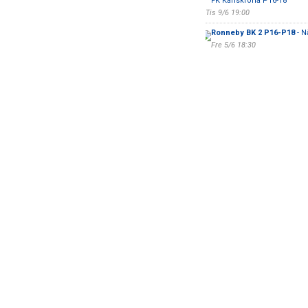
FK Karlskrona P16-18
Tis 9/6 19:00
Ronneby BK 2 P16-P18
- N
Fre 5/6 18:30