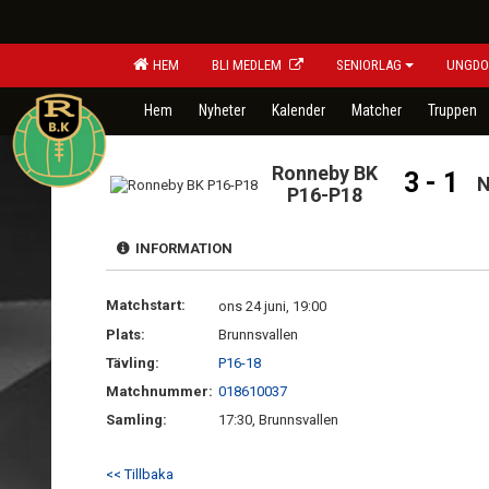
HEM
BLI MEDLEM
SENIORLAG
UNGDO
Hem
Nyheter
Kalender
Matcher
Truppen
Ronneby BK
3 - 1
N
P16-P18
INFORMATION
Matchstart:
ons 24 juni, 19:00
Plats:
Brunnsvallen
Tävling:
P16-18
Matchnummer:
018610037
Samling:
17:30, Brunnsvallen
<< Tillbaka