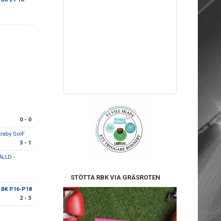
0 - 0
traby GoIF
3 - 1
ÄLLD -
STÖTTA RBK VIA GRÄSROTEN
 BK P16-P18
2 - 3