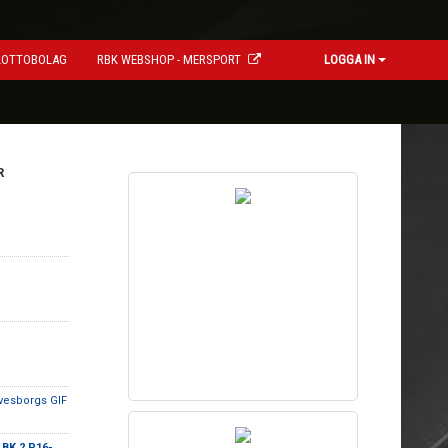
LOTTOBOLAG
RBK WEBSHOP - MERSPORT
LOGGA IN
R
vesborgs GIF
BK 2 P16-