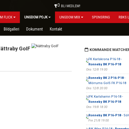
BLI MEDLEM!
M FLICK
UNGDOM POJK
UNGDOM MIX
SPONSRING
RBKS 
Bildgalleri
Dokument
Kontakt
ättraby GoIF
KOMMANDE MATCHE
FK Karlskrona P16-18 -
Ronneby BK P16-P18
Ons 12/8 19:00
Ronneby BK 2 P16-P18
-
Mörrums GoIS FK P16-18
Ons 12/8 20:00
IFK Karlshamn P16-18 -
Ronneby BK P16-P18
Ons 19/8 18:30
Ronneby BK P16-P18
- Söl
Fre 21/8 19:00
AIK Atlas P16-18 -
Ronneby 