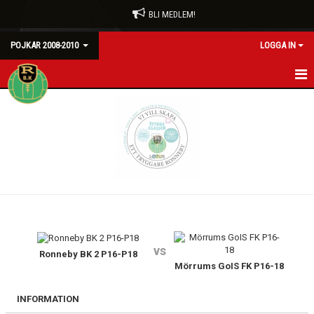
BLI MEDLEM!
POJKAR 2008-2010
LOGGA IN
HEM
NYHETER
KALENDER
MATCHER
TRUPPEN
vs
BILDGALLERI
Ronneby BK 2 P16-P18
Mörrums GoIS FK P16-18
DOKUMENT
INFORMATION
KONTAKT