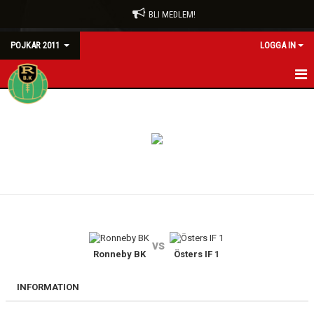
BLI MEDLEM!
POJKAR 2011
LOGGA IN
HEM
NYHETER
KALENDER
MATCHER
TRUPPEN
vs
BILDGALLERI
Ronneby BK
Östers IF 1
DOKUMENT
INFORMATION
KONTAKT