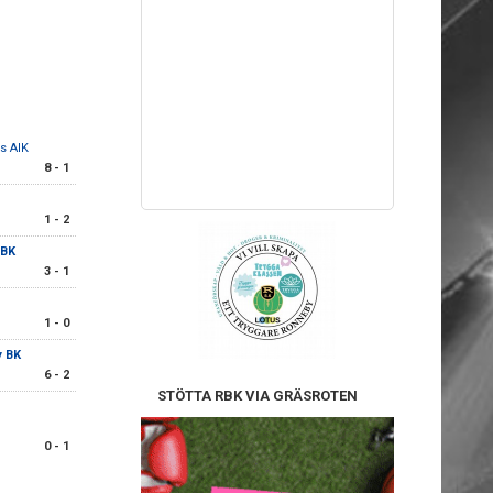
s AIK
8 - 1
1 - 2
 BK
3 - 1
1 - 0
 BK
6 - 2
STÖTTA RBK VIA GRÄSROTEN
0 - 1