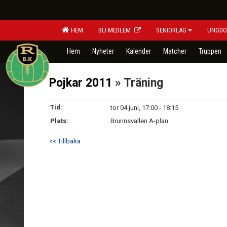
HEM
BLI MEDLEM
SENIORLAG
UNGDO
Hem
Nyheter
Kalender
Matcher
Truppen
Pojkar 2011
» Träning
Tid:
tor 04 juni, 17:00 - 18:15
Plats:
Brunnsvallen A-plan
<< Tillbaka