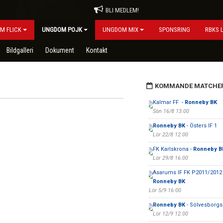
BLI MEDLEM!
M FLICK
UNGDOM POJK
UNGDOM MIX
SPONSRING
RBKS 
Bildgalleri
Dokument
Kontakt
KOMMANDE MATCHE
Kalmar FF -
Ronneby BK
Sön 16/8 13:00
Ronneby BK
- Östers IF 1
Lör 22/8 12:00
FK Karlskrona -
Ronneby B
Lör 29/8 16:00
Asarums IF FK P2011/2012 
Ronneby BK
Lör 5/9 16:00
Ronneby BK
- Sölvesborgs
Lör 12/9 12:00