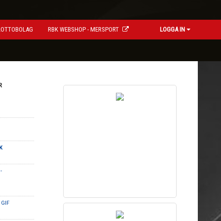
LOTTOBOLAG
RBK WEBSHOP - MERSPORT
LOGGA IN
R
K
-
 GIF