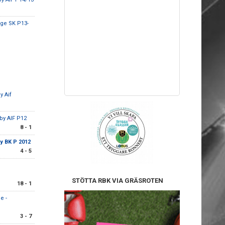
nge SK P13-
by Aif
by AIF P12
8 - 1
y BK P 2012
4 - 5
STÖTTA RBK VIA GRÄSROTEN
18 - 1
e -
3 - 7