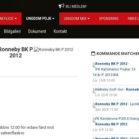
BLI MEDLEM!
M FLICK
UNGDOM POJK
UNGDOM MIX
SPONSRING
RBKS 
Bildgalleri
Dokument
Kontakt
Ronneby BK P
KOMMANDE MATCHE
2012
Ronneby BK P 2012
-
IFK Karlshamn Pojkar 13-
14 år P 2013 Blå
Lör 15/8 12:00
Nättraby GoIF Gul -
Ronneb
Lör 22/8 10:00
Ronneby BK P 2012
- Lyckå
Sön 30/8 11:00
FK Karlskrona P2013 Orang
Ronneby BK P 2012
ubbis 12:00 för vidare färd mot
Lör 5/9 13:30
vattenflaskor.
Ronneby BK P 2012
- Mjäll