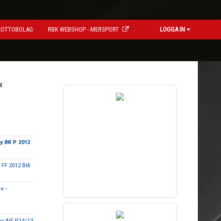
LOTTOBOLAG
RBK WEBSHOP - MERSPORT
LOGGA IN
R
y BK P 2012
 FF 2012 Blå
e -
by AIF P14/13