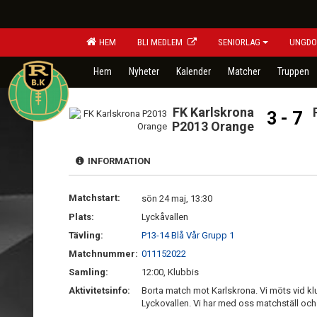
HEM
BLI MEDLEM
SENIORLAG
UNGDO
Hem
Nyheter
Kalender
Matcher
Truppen
FK Karlskrona
3 - 7
P2013 Orange
INFORMATION
Matchstart:
sön 24 maj, 13:30
Plats:
Lyckåvallen
Tävling:
P13-14 Blå Vår Grupp 1
Matchnummer:
011152022
Samling:
12:00, Klubbis
Aktivitetsinfo:
Borta match mot Karlskrona. Vi möts vid kl
Lyckovallen. Vi har med oss matchställ och 