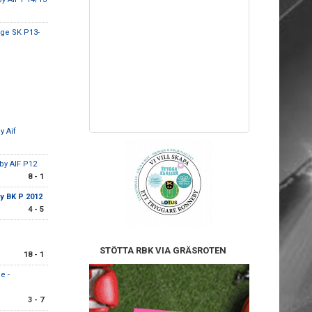
nge SK P13-
by Aif
by AIF P12
8 - 1
y BK P 2012
4 - 5
STÖTTA RBK VIA GRÄSROTEN
18 - 1
e -
3 - 7