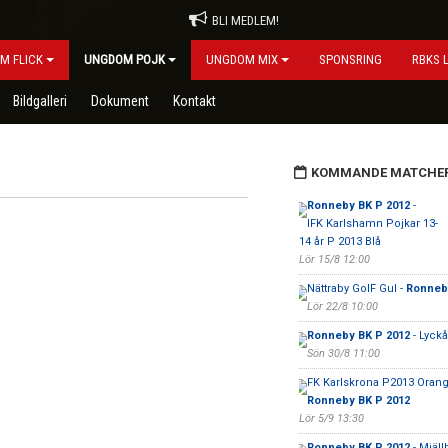
BLI MEDLEM!
M FLICK
UNGDOM POJK
UNGDOM MIX
SPONSRING
RBKS 
Bildgalleri
Dokument
Kontakt
KOMMANDE MATCHE
Ronneby BK P 2012
-
IFK Karlshamn Pojkar 13-
14 år P 2013 Blå
Lör 15/8 12:00
Nättraby GoIF Gul -
Ronneb
Lör 22/8 10:00
Ronneby BK P 2012
- Lyckå
Sön 30/8 11:00
FK Karlskrona P2013 Orang
Ronneby BK P 2012
Lör 5/9 13:30
Ronneby BK P 2012
- Mjäll