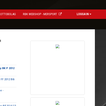
LOTTOBOLAG
RBK WEBSHOP - MERSPORT
LOGGA IN
R
y BK P 2012
 FF 2012 Blå
e -
by AIF P14/13