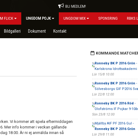
BLI MEDLEM!
M FLICK
UNGDOM POJK
UNGDOM MIX
SPONSRING
RBKS 
Bildgalleri
Dokument
Kontakt
KOMMANDE MATCHE
Ronneby BK P 2016 Grön
-
Karlskrona Idrottsakademi 
Lör 15/8 10:00
Ronneby BK P 2016 Grön
-
Sölvesborgs GIF P2016 Sva
Lör 22/8 12:00
Ronneby BK P 2016 Röd
-
Olofströms IF Pojkar 9-10å
Sön 23/8 12:00
arken. Vi kommer att spela eftermiddagen
Mjällby AIF PF 2016 Gul -
16. Mer info kommer i veckan gällande
Ronneby BK P 2016 Grön
sdag 18.00. Är ni ej anmälda innan så
Lör 29/8 11:00