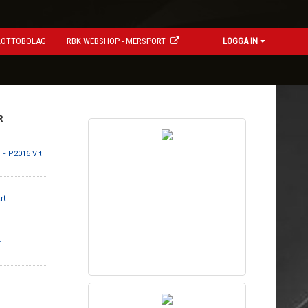
LOTTOBOLAG
RBK WEBSHOP - MERSPORT
LOGGA IN
R
IF P2016 Vit
rt
r