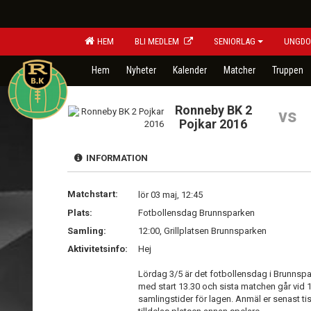
HEM
BLI MEDLEM
SENIORLAG
UNGDO
Hem
Nyheter
Kalender
Matcher
Truppen
Ronneby BK 2
vs
Pojkar 2016
INFORMATION
Matchstart:
lör 03 maj, 12:45
Plats:
Fotbollensdag Brunnsparken
Samling:
12:00, Grillplatsen Brunnsparken
Aktivitetsinfo:
Hej
Lördag 3/5 är det fotbollensdag i Brunnsp
med start 13.30 och sista matchen går vid 
samlingstider för lagen. Anmäl er senast ti