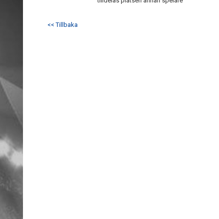
tilldelas platsen annan spelare
<< Tillbaka