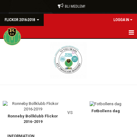
BLI MEDLEM!
FLICKOR 2016-2018
LOGGA IN
HEM
NYHETER
KALENDER
MATCHER
TRUPPEN
BILDGALLERI
Fotbollens dag
vs
Ronneby Bollklubb Flickor
2016-2019
DOKUMENT
INFORMATION
KONTAKT