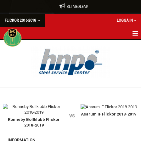
BLI MEDLEM!
FLICKOR 2016-2018
LOGGA IN
HEM
NYHETER
KALENDER
MATCHER
TRUPPEN
BILDGALLERI
Asarum IF Flickor 2018-2019
vs
Ronneby Bollklubb Flickor
2018-2019
DOKUMENT
INFORMATION
KONTAKT