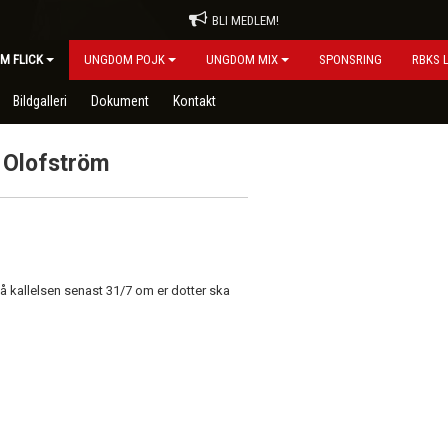
BLI MEDLEM!
M FLICK
UNGDOM POJK
UNGDOM MIX
SPONSRING
RBKS 
Bildgalleri
Dokument
Kontakt
Olofström
kallelsen senast 31/7 om er dotter ska