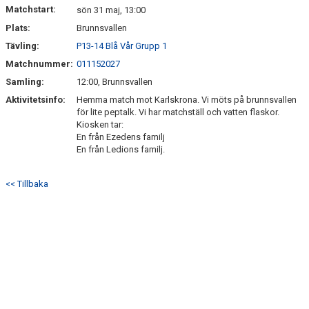
KALENDER
Matchstart:
sön 31 maj, 13:00
Plats:
Brunnsvallen
MATCHER
Tävling:
P13-14 Blå Vår Grupp 1
DOKUMENT
Matchnummer:
011152027
Samling:
12:00, Brunnsvallen
MAXI CUP 2025
Aktivitetsinfo:
Hemma match mot Karlskrona. Vi möts på brunnsvallen
för lite peptalk. Vi har matchställ och vatten flaskor.
Kiosken tar:
En från Ezedens familj
En från Ledions familj.
<< Tillbaka