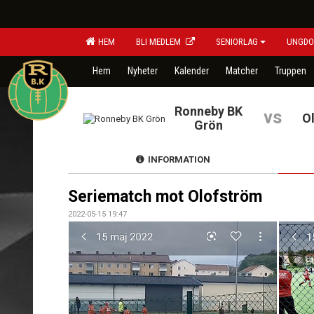
HEM
BLI MEDLEM
SENIORLAG
UNGDO
Hem
Nyheter
Kalender
Matcher
Truppen
Ronneby BK
vs
O
Grön
INFORMATION
Seriematch mot Olofström
2022-05-15 19:47