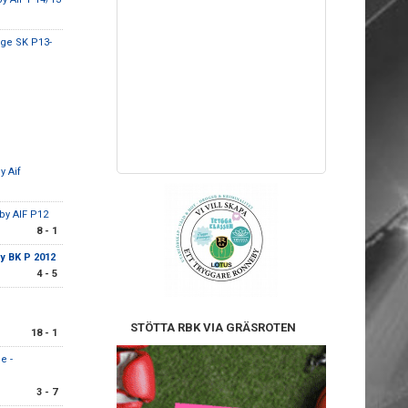
nge SK P13-
by Aif
by AIF P12
8 - 1
y BK P 2012
4 - 5
STÖTTA RBK VIA GRÄSROTEN
18 - 1
e -
3 - 7