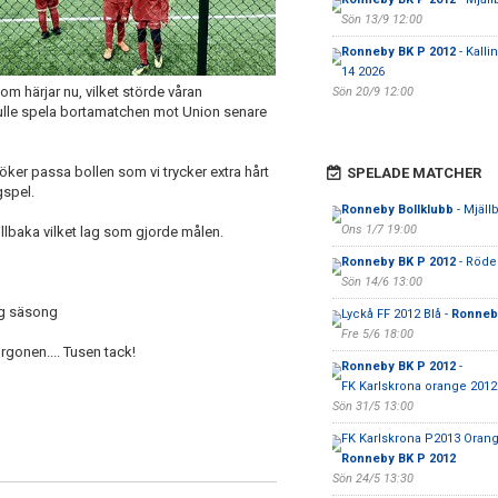
Sön 13/9 12:00
Ronneby BK P 2012
- Kalli
14 2026
m härjar nu, vilket störde våran
Sön 20/9 12:00
kulle spela bortamatchen mot Union senare
rsöker passa bollen som vi trycker extra hårt
SPELADE MATCHER
gspel.
Ronneby Bollklubb
- Mjäll
Ons 1/7 19:00
llbaka vilket lag som gjorde målen.
Ronneby BK P 2012
- Röde
Sön 14/6 13:00
lig säsong
Lyckå FF 2012 Blå -
Ronneb
Fre 5/6 18:00
rgonen.... Tusen tack!
Ronneby BK P 2012
-
FK Karlskrona orange 2012
Sön 31/5 13:00
FK Karlskrona P2013 Orang
Ronneby BK P 2012
Sön 24/5 13:30