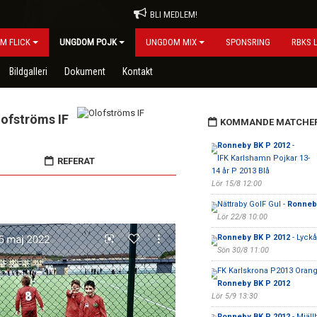
BLI MEDLEM!
M FLICK
UNGDOM POJK
UNGDOM MIX
SPONSRING
RBKS 
Bildgalleri
Dokument
Kontakt
lofströms IF
KOMMANDE MATCHE
Ronneby BK P 2012
-
IFK Karlshamn Pojkar 13-
REFERAT
14 år P 2013 Blå
Lör 15/8 12:00
Nättraby GoIF Gul -
Ronneb
Lör 22/8 10:00
Ronneby BK P 2012
- Lyckå
Sön 30/8 11:00
FK Karlskrona P2013 Orang
Ronneby BK P 2012
Lör 5/9 13:30
Ronneby BK P 2012
- Mjäll