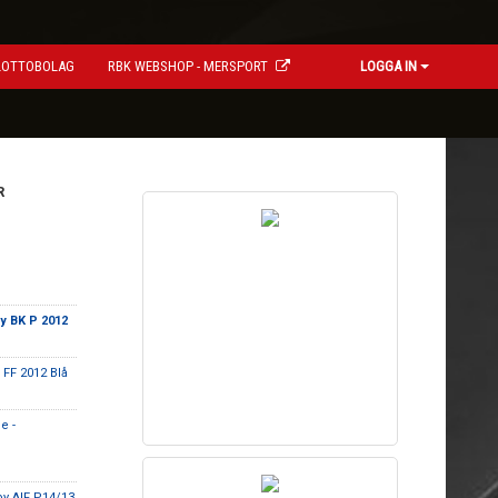
LOTTOBOLAG
RBK WEBSHOP - MERSPORT
LOGGA IN
R
y BK P 2012
 FF 2012 Blå
e -
by AIF P14/13