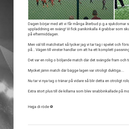
Dagen börjar med att vi får många återbud p.g.a sjukdomar so
uppladdning en sväng! Vi fick panikinkalla 4 grabbar som s
på eftermiddagen.
Men väl till matchstart så tycker jag vi tar tag i spelet och fö
på... Vägen till vinster handlar om att ha ett komplett passnin
Det var en rolig o böljande match där det svängde fram och ti
Mycket jämn match där bägge lagen var otroligt duktiga....
Nu tar vi nya tag o tränar på vidare så blir detta en otroligt ro
Extra stort plus till de killarna som blev snabbinkallade på mo
Hejja di röde ⚽