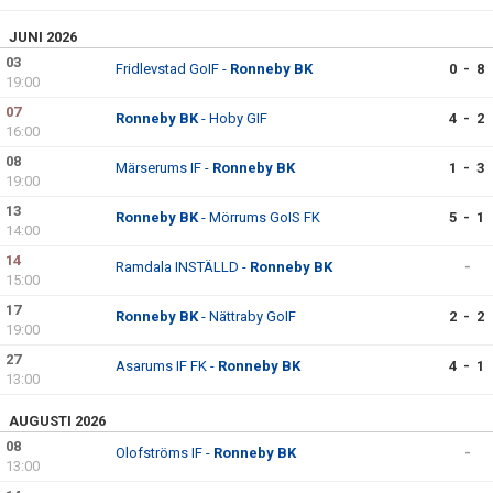
JUNI 2026
03
Fridlevstad GoIF -
Ronneby BK
0 - 8
19:00
07
Ronneby BK
- Hoby GIF
4 - 2
16:00
08
Märserums IF -
Ronneby BK
1 - 3
19:00
13
Ronneby BK
- Mörrums GoIS FK
5 - 1
14:00
14
Ramdala INSTÄLLD -
Ronneby BK
-
15:00
17
Ronneby BK
- Nättraby GoIF
2 - 2
19:00
27
Asarums IF FK -
Ronneby BK
4 - 1
13:00
AUGUSTI 2026
08
Olofströms IF -
Ronneby BK
-
13:00