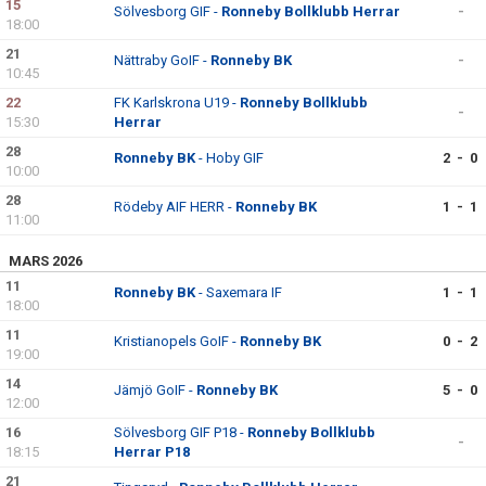
15
Sölvesborg GIF -
Ronneby Bollklubb Herrar
-
18:00
21
Nättraby GoIF -
Ronneby BK
-
10:45
22
FK Karlskrona U19 -
Ronneby Bollklubb
-
15:30
Herrar
28
Ronneby BK
- Hoby GIF
2 - 0
10:00
28
Rödeby AIF HERR -
Ronneby BK
1 - 1
11:00
MARS 2026
11
Ronneby BK
- Saxemara IF
1 - 1
18:00
11
Kristianopels GoIF -
Ronneby BK
0 - 2
19:00
14
Jämjö GoIF -
Ronneby BK
5 - 0
12:00
16
Sölvesborg GIF P18 -
Ronneby Bollklubb
-
18:15
Herrar P18
21