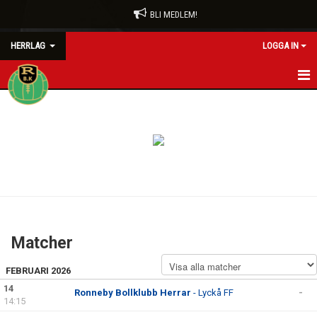
BLI MEDLEM!
HERRLAG
LOGGA IN
HEM
NYHETER
KALENDER
MATCHER
TRUPPEN
Matcher
BILDGALLERI
FEBRUARI 2026
DOKUMENT
14
Ronneby Bollklubb Herrar
- Lyckå FF
-
14:15
KONTAKT