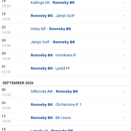
14
Kallinge SK -
Ronneby BK
-
18:30
15
Ronneby BK
- Jämjö GoIF
-
14:00
22
Hoby GIF -
Ronneby BK
-
14:00
24
Jämjö GoIF -
Ronneby BK
-
19:00
29
Ronneby BK
- Hörvikens IF
-
14:00
31
Ronneby BK
- Lyckå FF
-
20:00
SEPTEMBER 2026
05
Sillhövda AIK -
Ronneby BK
-
15:00
06
Ronneby BK
- Olofströms IF 1
-
16:00
12
Ronneby BK
- BK Union
-
14:00
14
Listerby IK -
Ronneby BK
-