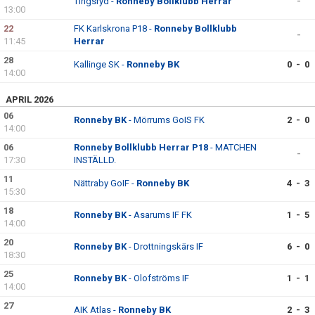
Tingsryd -
Ronneby Bollklubb Herrar
-
13:00
22
FK Karlskrona P18 -
Ronneby Bollklubb
-
11:45
Herrar
28
Kallinge SK -
Ronneby BK
0 - 0
14:00
APRIL 2026
06
Ronneby BK
- Mörrums GoIS FK
2 - 0
14:00
06
Ronneby Bollklubb Herrar P18
- MATCHEN
-
17:30
INSTÄLLD.
11
Nättraby GoIF -
Ronneby BK
4 - 3
15:30
18
Ronneby BK
- Asarums IF FK
1 - 5
14:00
20
Ronneby BK
- Drottningskärs IF
6 - 0
18:30
25
Ronneby BK
- Olofströms IF
1 - 1
14:00
27
AIK Atlas -
Ronneby BK
2 - 3