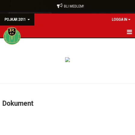
BLI MEDLEM!
POJKAR 2011
LOGGA IN
HEM
NYHETER
KALENDER
MATCHER
TRUPPEN
Dokument
BILDGALLERI
DOKUMENT
KONTAKT