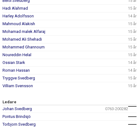
Bertil Svedberg
15 år
Hadi Alahmad
15 år
Harley Adolfsson
14 år
Mahmoud Alakish
15 år
Mohamad malek Alfaraj
15 år
Mohamed Ali Shehadi
15 år
Mohammed Ghannoum
15 år
Noureddin Helal
15 år
Ossian Stark
14 år
Roman Hassan
14 år
Tryggve Svedberg
15 år
Villiam Svensson
15 år
Ledare
Johan Svedberg
0763-200282
Pontus Brindsjö
Torbjorn Svedberg