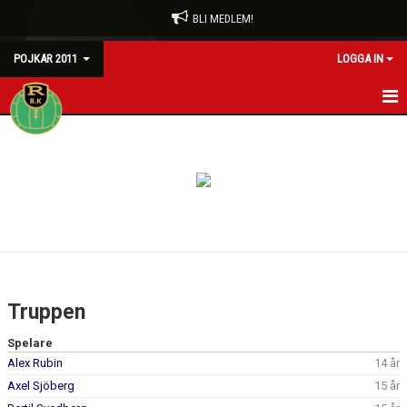
BLI MEDLEM!
POJKAR 2011
LOGGA IN
HEM
NYHETER
KALENDER
MATCHER
TRUPPEN
Truppen
BILDGALLERI
Spelare
Alex Rubin
14 år
DOKUMENT
Axel Sjöberg
15 år
KONTAKT