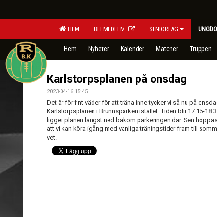
HEM
BLI MEDLEM
SENIORLAG
UNGDO
Hem
Nyheter
Kalender
Matcher
Truppen
Karlstorpsplanen på onsdag
2023-04-16 15:45
Det är för fint väder för att träna inne tycker vi så nu på onsd
Karlstorpsplanen i Brunnsparken istället. Tiden blir 17.15-1
ligger planen längst ned bakom parkeringen där. Sen hoppas 
att vi kan köra igång med vanliga träningstider fram till somm
vet.