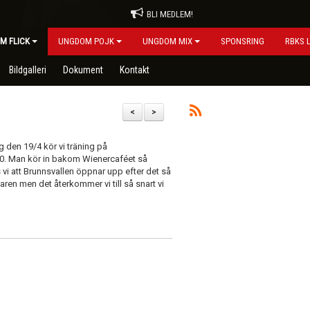
BLI MEDLEM!
M FLICK
UNGDOM POJK
UNGDOM MIX
SPONSRING
RBKS 
Bildgalleri
Dokument
Kontakt
<
>
ag den 19/4 kör vi träning på
8.30. Man kör in bakom Wienercaféet så
vi att Brunnsvallen öppnar upp efter det så
aren men det återkommer vi till så snart vi