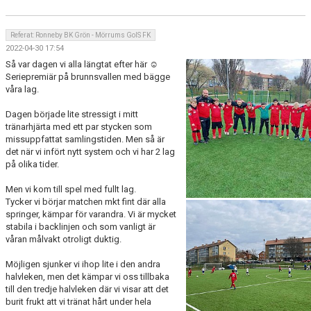
Referat: Ronneby BK Grön - Mörrums GoIS FK
2022-04-30 17:54
Så var dagen vi alla längtat efter här ☺️
Seriepremiär på brunnsvallen med bägge
våra lag.
Dagen började lite stressigt i mitt
tränarhjärta med ett par stycken som
missuppfattat samlingstiden. Men så är
det när vi infört nytt system och vi har 2 lag
på olika tider.
Men vi kom till spel med fullt lag.
Tycker vi börjar matchen mkt fint där alla
springer, kämpar för varandra. Vi är mycket
stabila i backlinjen och som vanligt är
våran målvakt otroligt duktig.
Möjligen sjunker vi ihop lite i den andra
halvleken, men det kämpar vi oss tillbaka
till den tredje halvleken där vi visar att det
burit frukt att vi tränat hårt under hela