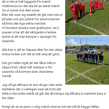
att vi inte är helt taggade för match.
Grabbarna tror det ska bli en enkel match
för vi vunnit mot dem innan.
Men det visar sig snabbt att går man inte ut
på plan och gör jobbet för sina kompisar
så finns det inga enkla matcher.
Vi försöker snacka med grabbarna i de 2
pauser vi har att det viktigaste vi ledare
tycker är att man kämpar o springer för
varandra.
Alla kan vi slå en felpass eller för den delen
missa bollen och det är helt okej att göra...
Det gör heller inget att det råkar trilla in
någon boll i vårat mål. Kämpar vi för
varandra så kommer även chanserna
framåt.
Jag vill ge allihopa en stor eloge i den sista
halvleken där vi verkligen visar att trots det
trillat in lite bollar bakåt så går det att kämpa sig tillbaka in matchen bara vi
har viljan..
Roligt att se en jämn o rolig match med en hel del mål åt bägge hållen.