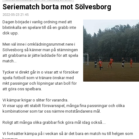
Seriematch borta mot Sölvesborg
2022-05-23 21:45
Dagen började i vanlig ordning med att
blixtinkalla en spelare till då en grabb inte
dök upp.
Men väl inne i omklädningsrummet nere i
Sölvesborg så känner man på stämningen
att grabbarna är jätte laddade för att spela
match...
Tycker vi direkt går in o visar att vi försöker
spela fotboll som vi tränare önskar med
mkt passingar och löpningar utan boll för
att göra oss spelbara.
Vi kämpar krigar o sliter för varandra.
Vi visar upp ett stabilt försvarsspel, många fina passningar och olika
kombinationer som tar oss närmre motståndarens mål.
Roligt att många olika grabbar fick göra mål idag också....
Vi fortsätter kämpa på i veckan så är det bara en match nu till helgen som