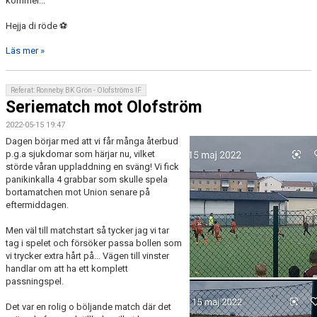
kommer...
Hejja di röde ⚽
Läs mer »
Referat: Ronneby BK Grön - Olofströms IF
Seriematch mot Olofström
2022-05-15 19:47
Dagen börjar med att vi får många återbud
p.g.a sjukdomar som härjar nu, vilket
störde våran uppladdning en sväng! Vi fick
panikinkalla 4 grabbar som skulle spela
bortamatchen mot Union senare på
eftermiddagen.
Men väl till matchstart så tycker jag vi tar
tag i spelet och försöker passa bollen som
vi trycker extra hårt på... Vägen till vinster
handlar om att ha ett komplett
passningspel.
Det var en rolig o böljande match där det