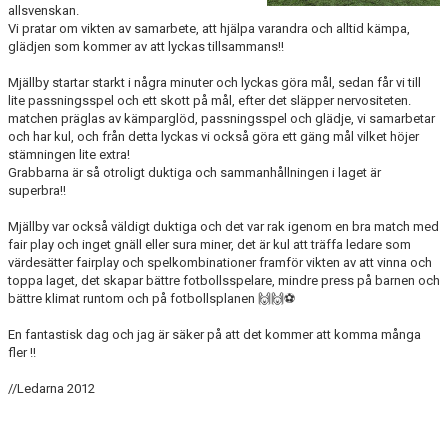
allsvenskan.
Vi pratar om vikten av samarbete, att hjälpa varandra och alltid kämpa,
glädjen som kommer av att lyckas tillsammans!!
Mjällby startar starkt i några minuter och lyckas göra mål, sedan får vi till
lite passningsspel och ett skott på mål, efter det släpper nervositeten.
matchen präglas av kämparglöd, passningsspel och glädje, vi samarbetar
och har kul, och från detta lyckas vi också göra ett gäng mål vilket höjer
stämningen lite extra!
Grabbarna är så otroligt duktiga och sammanhållningen i laget är
superbra!!
Mjällby var också väldigt duktiga och det var rak igenom en bra match med
fair play och inget gnäll eller sura miner, det är kul att träffa ledare som
värdesätter fairplay och spelkombinationer framför vikten av att vinna och
toppa laget, det skapar bättre fotbollsspelare, mindre press på barnen och
bättre klimat runtom och på fotbollsplanen 🙌🙌⚽️
En fantastisk dag och jag är säker på att det kommer att komma många
fler !!
//Ledarna 2012