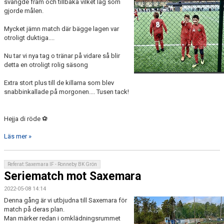
svängde fram och tillbaka vilket lag som
gjorde målen.
Mycket jämn match där bägge lagen var
otroligt duktiga....
Nu tar vi nya tag o tränar på vidare så blir
detta en otroligt rolig säsong
Extra stort plus till de killarna som blev
snabbinkallade på morgonen.... Tusen tack!
Hejja di röde ⚽
Läs mer »
Referat: Saxemara IF - Ronneby BK Grön
Seriematch mot Saxemara
2022-05-08 14:14
Denna gång är vi utbjudna till Saxemara för
match på deras plan.
Man märker redan i omklädningsrummet