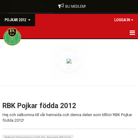
BLI MEDLEM!
POJKAR 2012
LOGGA IN
HEM
NYHETER
KALENDER
MATCHER
TRUPPEN
RBK Pojkar födda 2012
BILDGALLERI
Hej och välkomna till vår hemsida och denna delen som tillhör RBK Pojkar
födda 2012!
DOKUMENT
KONTAKT
Referat: Sölvesborgs GoIF Vit - Ronneby BK Grön