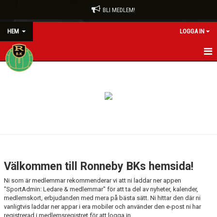
BLI MEDLEM!
HEM
LOGGA IN
HEM
BLI MEDLEM
FÖRENINGEN
RÖDA TRÅDEN
KONTAKT
Välkommen till Ronneby BKs hemsida!
VÅRA LAG/TRÄNARE
Ni som är medlemmar rekommenderar vi att ni laddar ner appen
"SportAdmin: Ledare & medlemmar" för att ta del av nyheter, kalender,
NYHETER
medlemskort, erbjudanden med mera på bästa sätt. Ni hittar den där ni
vanligtvis laddar ner appar i era mobiler och använder den e-post ni har
registrerad i medlemsregistret för att logga in.