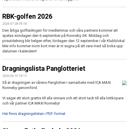
KALENDER
MATCHER
RBK-golfen 2026
2026-07-28 09:18
DOKUMENT
Den årliga golftävlingen för medlemmar och våra partners kommer att
spelas söndagen den 6 september på Ronneby GK. Middag och
MAXI CUP 2025
prisutdelning blir helgen efter, lördagen den 12 september i vår Klubblokal.
Mer info kommer inom kort men är ni sugna på att vara med så boka upp
datumen i kalendern!
Dragningslista Panglotteriet
2026-06-10 18:13
Så är dragningen av vårens Panglotteri i samarbete med ICA MAXI
Ronneby genomförd.
Vi säger ett stort grattis till alla vinnare och ett stort tack till alla lottköpare
och vår partner ICA MAXI Ronneby!
Här finns dragningslistan i PDF-format