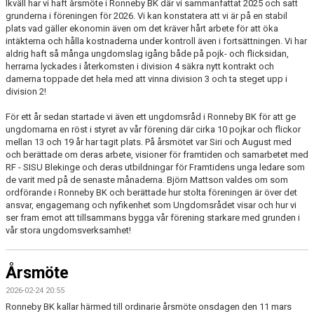
Ikväll har vi haft årsmöte i Ronneby BK där vi sammanfattat 2025 och satt
grunderna i föreningen för 2026. Vi kan konstatera att vi är på en stabil
plats vad gäller ekonomin även om det kräver hårt arbete för att öka
intäkterna och hålla kostnaderna under kontroll även i fortsättningen. Vi har
aldrig haft så många ungdomslag igång både på pojk- och flicksidan,
herrarna lyckades i återkomsten i division 4 säkra nytt kontrakt och
damerna toppade det hela med att vinna division 3 och ta steget upp i
division 2!
För ett år sedan startade vi även ett ungdomsråd i Ronneby BK för att ge
ungdomarna en röst i styret av vår förening där cirka 10 pojkar och flickor
mellan 13 och 19 år har tagit plats. På årsmötet var Siri och August med
och berättade om deras arbete, visioner för framtiden och samarbetet med
RF - SISU Blekinge och deras utbildningar för Framtidens unga ledare som
de varit med på de senaste månaderna. Björn Mattson valdes om som
ordförande i Ronneby BK och berättade hur stolta föreningen är över det
ansvar, engagemang och nyfikenhet som Ungdomsrådet visar och hur vi
ser fram emot att tillsammans bygga vår förening starkare med grunden i
vår stora ungdomsverksamhet!
Årsmöte
2026-02-24 20:55
Ronneby BK kallar härmed till ordinarie årsmöte onsdagen den 11 mars