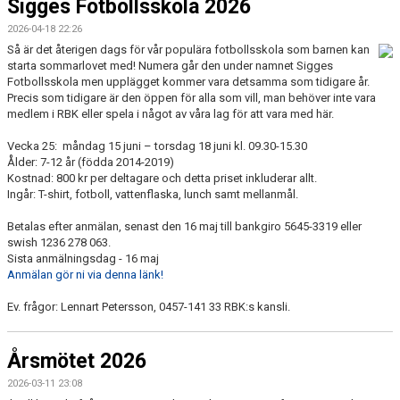
Sigges Fotbollsskola 2026
2026-04-18 22:26
Så är det återigen dags för vår populära fotbollsskola som barnen kan
starta sommarlovet med! Numera går den under namnet Sigges
Fotbollsskola men upplägget kommer vara detsamma som tidigare år.
Precis som tidigare är den öppen för alla som vill, man behöver inte vara
medlem i RBK eller spela i något av våra lag för att vara med här.
Vecka 25:
måndag 15 juni – torsdag 18 juni kl. 09.30-15.30
Ålder: 7-12 år (födda 2014-2019)
Kostnad: 800 kr per deltagare och detta priset inkluderar allt.
Ingår: T-shirt, fotboll, vattenflaska, lunch samt mellanmål.
Betalas efter anmälan, senast den 16 maj till bankgiro 5645-3319 eller
swish 1236 278 063.
Sista anmälningsdag - 16 maj
Anmälan gör ni via denna länk!
Ev. frågor: Lennart Petersson, 0457-141 33 RBK:s kansli.
Årsmötet 2026
2026-03-11 23:08