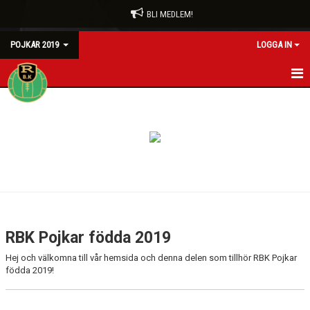
BLI MEDLEM!
POJKAR 2019
LOGGA IN
HEM
NYHETER
KALENDER
MATCHER
TRUPPEN
RBK Pojkar födda 2019
BILDGALLERI
Hej och välkomna till vår hemsida och denna delen som tillhör RBK Pojkar
födda 2019!
DOKUMENT
KONTAKT