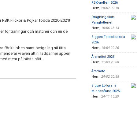
RBK-golfen 2026
Hem
,
28/07 09:18
Dragningslista
ör RBK Flickor & Pojkar födda 2020-2021!
Panglotteriet
Hem
,
10/06 18:13
er för träningar och matcher och en del
Sigges Fotbollsskola
2026
 för klubben samt övriga lag så titta
Hem
,
18/04 22:26
menderar vi även att ni laddar ner appen
Årsmötet 2026
 med mera på bästa sätt.
Hem
,
11/03 23:08
Årsmöte
Hem
,
24/02 20:55
Sigge Löfgrens
Minnesfond 2025!
Hem
,
24/11 15:29