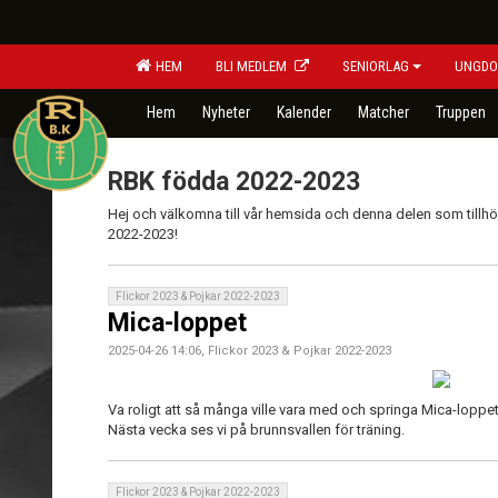
HEM
BLI MEDLEM
SENIORLAG
UNGDO
Hem
Nyheter
Kalender
Matcher
Truppen
RBK födda 2022-2023
Hej och välkomna till vår hemsida och denna delen som tillh
2022-2023!
Flickor 2023 & Pojkar 2022-2023
Mica-loppet
2025-04-26 14:06, Flickor 2023 & Pojkar 2022-2023
Va roligt att så många ville vara med och springa Mica-loppet oc
Nästa vecka ses vi på brunnsvallen för träning.
Flickor 2023 & Pojkar 2022-2023