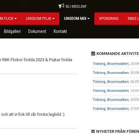
BLI MEDLEM!
M FLICK
UNGDOM POJK
UNGDOM MIX
SPONSRING
RBKS 
Bildgalleri
Dokument
Kontakt
KOMMANDE AKTIVITE
ör RBK Flickor födda 2023 & Pojkar födda
Träning, Brunnsvallen
, 23/0
Träning, Brunnsvallen
, 30/0
Träning, Brunnsvallen
, 06/0
Träning, Brunnsvallen
, 13/0
Träning, Brunnsvallen
, 20/0
Träning, Brunnsvallen
, 27/0
h att vi fick till vår första lagbild :)
NYHETER FRÅN FÖRE