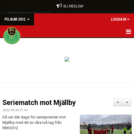
BLI MEDLEM!
POJKAR 2012
LOGGA IN
HEM
NYHETER
KALENDER
MATCHER
TRUPPEN
Seriematch mot Mjällby
<
>
BILDGALLERI
2022-04-30 21:04
Då var det dags för seriepremiär mot
DOKUMENT
Mjällby med ett av våra två lag från
RBK2012.
KONTAKT