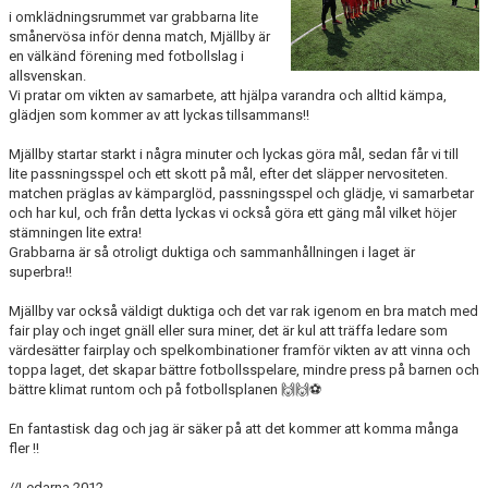
i omklädningsrummet var grabbarna lite
smånervösa inför denna match, Mjällby är
en välkänd förening med fotbollslag i
allsvenskan.
Vi pratar om vikten av samarbete, att hjälpa varandra och alltid kämpa,
glädjen som kommer av att lyckas tillsammans!!
Mjällby startar starkt i några minuter och lyckas göra mål, sedan får vi till
lite passningsspel och ett skott på mål, efter det släpper nervositeten.
matchen präglas av kämparglöd, passningsspel och glädje, vi samarbetar
och har kul, och från detta lyckas vi också göra ett gäng mål vilket höjer
stämningen lite extra!
Grabbarna är så otroligt duktiga och sammanhållningen i laget är
superbra!!
Mjällby var också väldigt duktiga och det var rak igenom en bra match med
fair play och inget gnäll eller sura miner, det är kul att träffa ledare som
värdesätter fairplay och spelkombinationer framför vikten av att vinna och
toppa laget, det skapar bättre fotbollsspelare, mindre press på barnen och
bättre klimat runtom och på fotbollsplanen 🙌🙌⚽️
En fantastisk dag och jag är säker på att det kommer att komma många
fler !!
//Ledarna 2012