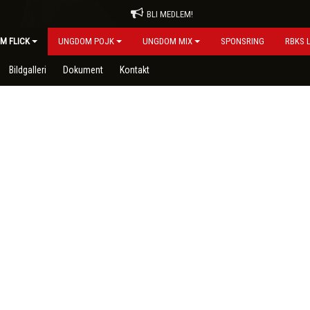
BLI MEDLEM!
M FLICK
UNGDOM POJK
UNGDOM MIX
SPONSRING
RBKS 
Bildgalleri
Dokument
Kontakt