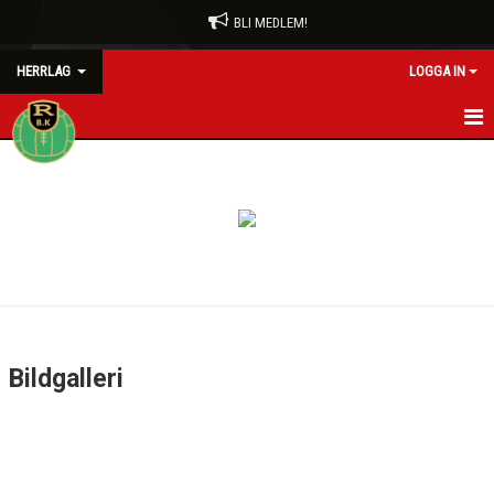
BLI MEDLEM!
HERRLAG
LOGGA IN
HEM
NYHETER
KALENDER
MATCHER
TRUPPEN
Bildgalleri
BILDGALLERI
DOKUMENT
KONTAKT