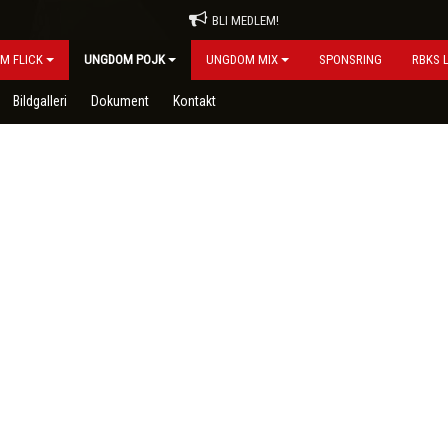
BLI MEDLEM!
M FLICK
UNGDOM POJK
UNGDOM MIX
SPONSRING
RBKS 
Bildgalleri
Dokument
Kontakt