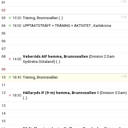
v.31
01
02
v.32
03
19:30
Träning, Brunnsvallen
(..)
04
18:00
UPPTAKTSTRÄFF + TRÄNING + AKTIVITET , Karlskrona
05
06
07
08
Veberöds AIF hemma, Brunnsvallen
(Division 2 Dam
14:00
Sydöstra Götaland)
(..)
09
v.33
10
18:45
Träning, Brunnsvallen
11
12
Hällaryds IF (9-m) hemma, Brunnsvallen 1
(Division 5 Dam)
18:30
(..)
13
14
15