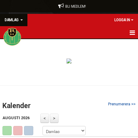
BLI MEDLEM!
DAMLAG
LOGGA IN
HEM
NYHETER
KALENDER
MATCHER
TRUPPEN
Kalender
Prenumerera >>
BILDGALLERI
AUGUSTI 2026
DOKUMENT
KONTAKT