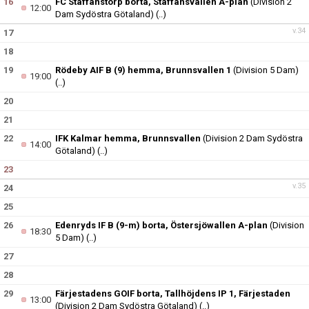
16
FC Staffanstorp borta, Staffansvallen A-plan
(Division 2
12:00
Dam Sydöstra Götaland)
(..)
v.34
17
18
19
Rödeby AIF B (9) hemma, Brunnsvallen 1
(Division 5 Dam)
19:00
(..)
20
21
22
IFK Kalmar hemma, Brunnsvallen
(Division 2 Dam Sydöstra
14:00
Götaland)
(..)
23
v.35
24
25
26
Edenryds IF B (9-m) borta, Östersjöwallen A-plan
(Division
18:30
5 Dam)
(..)
27
28
29
Färjestadens GOIF borta, Tallhöjdens IP 1, Färjestaden
13:00
(Division 2 Dam Sydöstra Götaland)
(..)