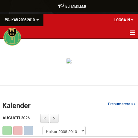
BLI MEDLEM!
POJKAR 2008-2010
LOGGA IN
HEM
NYHETER
KALENDER
MATCHER
TRUPPEN
Kalender
Prenumerera >>
BILDGALLERI
AUGUSTI 2026
DOKUMENT
KONTAKT