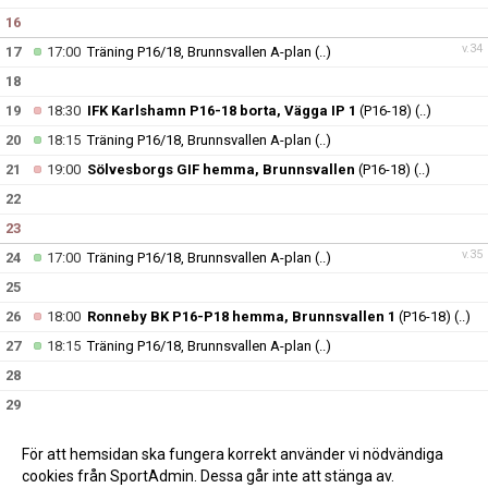
16
v.34
17
17:00
Träning P16/18, Brunnsvallen A-plan
(..)
18
19
18:30
IFK Karlshamn P16-18 borta, Vägga IP 1
(P16-18)
(..)
20
18:15
Träning P16/18, Brunnsvallen A-plan
(..)
21
19:00
Sölvesborgs GIF hemma, Brunnsvallen
(P16-18)
(..)
22
23
v.35
24
17:00
Träning P16/18, Brunnsvallen A-plan
(..)
25
26
18:00
Ronneby BK P16-P18 hemma, Brunnsvallen 1
(P16-18)
(..)
27
18:15
Träning P16/18, Brunnsvallen A-plan
(..)
28
29
30
För att hemsidan ska fungera korrekt använder vi nödvändiga
v.36
31
17:00
Träning P16/18, Brunnsvallen A-plan
(..)
cookies från SportAdmin. Dessa går inte att stänga av.