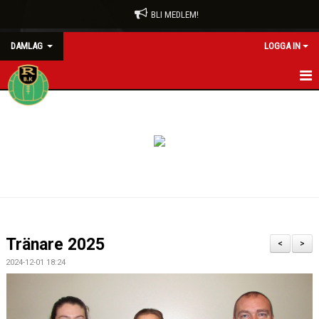
BLI MEDLEM!
DAMLAG
LOGGA IN
HEM
NYHETER
KALENDER
MATCHER
TRUPPEN
Tränare 2025
<
>
BILDGALLERI
2024-12-01 18:24
DOKUMENT
KONTAKT