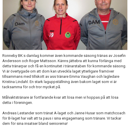
Ronneby BK:s damlag kommer även kommande säsong tränas av Josefin
Andersson och Roger Mattsson. Känns jättebra att kunna förlänga med
detta tränarpar och få en kontinuitet i tränarstaben för kommande säsong.
Vi är övertygade om att dom kan utveckla laget ytterligare framöver
tillsammans med tillskott av ass tränare Emma Vaughan och lagledare
Kristina Lindahl. En stark laguppställning även bakom laget som vi är
tacksamma för och tror mycket på.
Målvaktstränare är fortfarande kvar att lösa men vi hoppas på att lösa
detta i föreningen.
Andreas Lestander som tränat A-laget och Janne Husar som matchcoach
för B-laget har valt att ta paus i sina engagemang som tränare. Vi tackar
dem för sina insatser bland seniorerna!