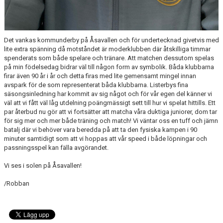
Det vankas kommunderby på Åsavallen och för undertecknad givetvis med
lite extra spänning då motståndet är moderklubben där åtskilliga timmar
spenderats som både spelare och tränare. Att matchen dessutom spelas
på min födelsedag bidrar väl till någon form av symbolik. Båda klubbarna
firar även 90 år i år och detta firas med lite gemensamt mingel innan
avspark för de som representerat båda klubbarna. Listerbys fina
säsongsinledning har kommit av sig något och för vår egen del känner vi
väl att vi fått väl låg utdelning poängmässigt sett till hur vi spelat hittills. Ett
par återbud nu gör att vi fortsätter att matcha våra duktiga juniorer, dom tar
för sig mer och mer både träning och match! Vi väntar oss en tuff och jämn
batalj där vi behöver vara beredda på att ta den fysiska kampen i 90
minuter samtidigt som att vi hoppas att vår speed i både löpningar och
passningsspel kan fälla avgörandet.
Vi ses i solen på Åsavallen!
/Robban