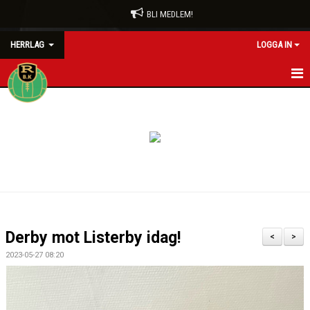
BLI MEDLEM!
HERRLAG
LOGGA IN
HEM
NYHETER
KALENDER
MATCHER
TRUPPEN
Derby mot Listerby idag!
<
>
BILDGALLERI
2023-05-27 08:20
DOKUMENT
KONTAKT