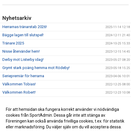
Nyhetsarkiv
Herrarnas tränarstab 2026!
2025-11-14 12:18
Bägge lagen till slutspel!
2024-12-11 21:40
Tränare 2025
2024-10-25 15:33
Nisse återvänder hem!
2023-12-15 14:45
Derby mot Listerby idag!
2023-05-27 08:20
Grymt stark poäng hemma mot Rödeby!
2023-05-18 15:25
Seriepremiär för herrarna
2023-04-06 10:01
Välkommen Tobias!
2022-12-25 08:00
Välkommen Robert!
2022-12-23 10:08
Tredje nyförvärvet till herrarna
2022-01-02 16:05
Andra nyförvärvet till herrarna
För att hemsidan ska fungera korrekt använder vi nödvändiga
2022-01-02 16:00
cookies från SportAdmin. Dessa går inte att stänga av.
Klart med herrarnas tränare 2022
2021-12-10 19:42
Föreningen kan också använda frivilliga cookies, t.ex. för statistik
eller marknadsföring. Du väljer själv om du vill acceptera dessa.