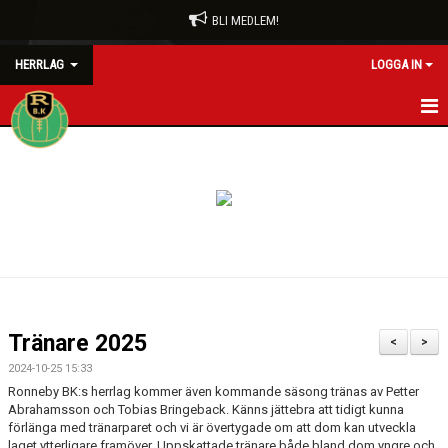
BLI MEDLEM!
HERRLAG
LOGGA IN
HEM
NYHETER
KALENDER
MATCHER
TRUPPEN
Tränare 2025
<
>
BILDGALLERI
2024-10-25 15:33
Ronneby BK:s herrlag kommer även kommande säsong tränas av Petter
DOKUMENT
Abrahamsson och Tobias Bringeback. Känns jättebra att tidigt kunna
förlänga med tränarparet och vi är övertygade om att dom kan utveckla
laget ytterligare framöver. Uppskattade tränare både bland dom yngre och
KONTAKT