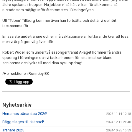
äldre spelarna i truppen. Nu jobbar vi så hårt vi kan för att komma så
rustade som möjligt inför återkomsten i Blekingefyran.
Ulf "Tuben" Tillborg kommer även han fortsätta och det är vi oerhört
tacksamma för.
En assisterande tränare och en målvaktstränare är fortfarande kvar att lösa
men vi är på god väg även där.
Robert Widell som under två säsonger tränat A-laget kommer få andra
uppdrag i föreningen och vi tackar honom för sina insatser bland
seniorerna och lycka till med dina nya uppdrag!
/Herrsektionen Ronneby BK
Nyhetsarkiv
Herrarnas tränarstab 2026!
2025-11-14 12:18
Bägge lagen till slutspel!
2024-12-11 21:40
Tränare 2025
2024-10-25 15:33