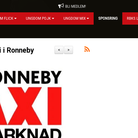
BLI MEDLEM!
M FLICK
UNGDOM POJK
UNGDOM MIX
SPONSRING
RBKS 
i i Ronneby
<
>