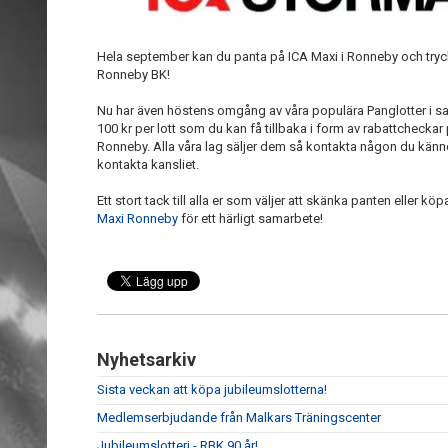
Hela september kan du panta på ICA Maxi i Ronneby och tryck
Ronneby BK!
Nu har även höstens omgång av våra populära Panglotter i s
100 kr per lott som du kan få tillbaka i form av rabattcheckar
Ronneby. Alla våra lag säljer dem så kontakta någon du känne
kontakta kansliet.
Ett stort tack till alla er som väljer att skänka panten eller köpa
Maxi Ronneby
för ett härligt samarbete!
Nyhetsarkiv
Sista veckan att köpa jubileumslotterna!
Medlemserbjudande från Malkars Träningscenter
Jubileumslotteri - RBK 90 år!